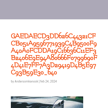
GAEDAECD3DD626C44321CF
CB051A9596771939C4B9500F9
A40A0FCDDA19C16636C11EF3
B2406E9E94A80666F0799690F
4D41E7FF7A3D29419D4B5E97
C93B59E30_640
by
Andersomkanook
|
feb 24, 2024