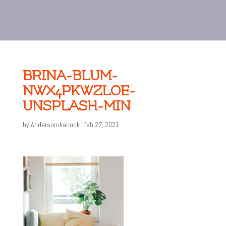
BRINA-BLUM-
NWX4PKWZLOE-
UNSPLASH-MIN
by
Andersomkanook
|
feb 27, 2021