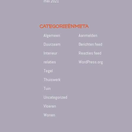
mei 2021
CATEGORIEËN
META
Algemeen
Aanmelden
Duurzaam
Berichten feed
Interieur
Reacties feed
relaties
WordPress.org
Tegel
Thuiswerk
Tuin
Uncategorized
Vloeren
Wonen